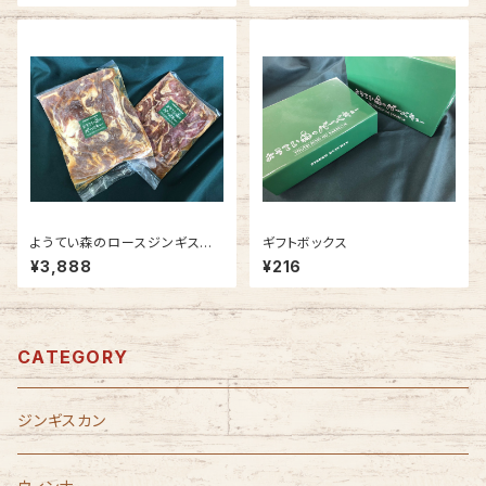
ようてい森のロースジンギスカ
ギフトボックス
ン 1kg
¥3,888
¥216
CATEGORY
ジンギスカン