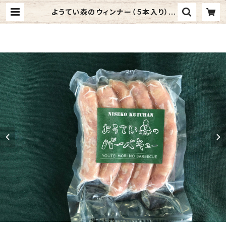
ようてい森のウィンナー（５本入り） |
倶知安町 ジンギスカンのお取り寄せ
｜mandfkutchan